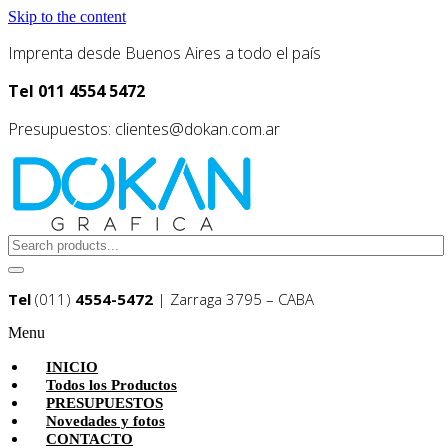
Skip to the content
Imprenta desde Buenos Aires a todo el país
Tel 011 4554 5472
Presupuestos: clientes@dokan.com.ar
Dokan Grafica
Imprenta desde Buenos Aires – Buena calidad de impresión y
agil atención.
Tel
(011)
4554-5472
| Zarraga 3795 – CABA
Menu
INICIO
Todos los Productos
PRESUPUESTOS
Novedades y fotos
CONTACTO